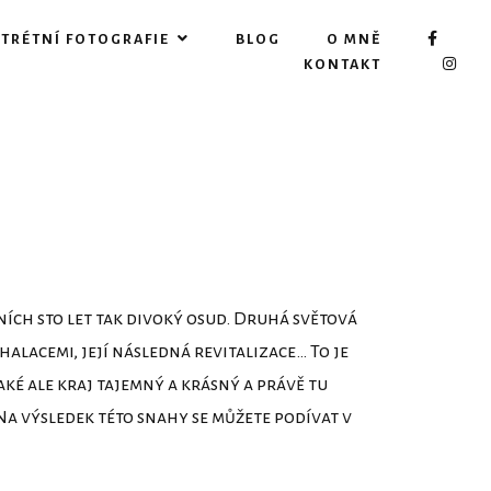
TRÉTNÍ FOTOGRAFIE
BLOG
O MNĚ
KONTAKT
ních sto let tak divoký osud. Druhá světová
alacemi, její následná revitalizace… To je
aké ale kraj tajemný a krásný a právě tu
a výsledek této snahy se můžete podívat v