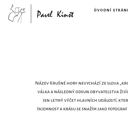
ÚVODNÍ STRÁN
Název Krušné hory nevychází ze slova „kruš
válka a následný odsun obyvatelstva žijíc
jen letmý výčet hlavních událostí, kter
tajemnost a krásu se snažím jako fotogra