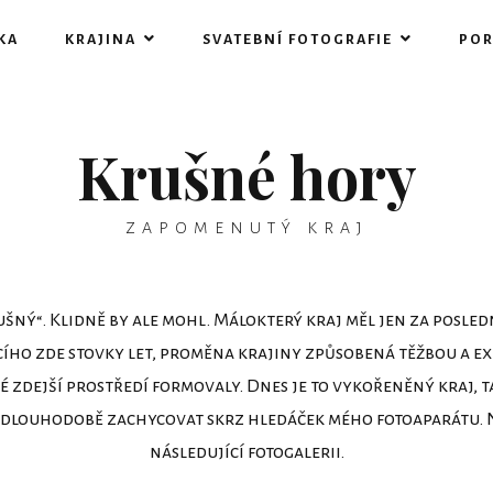
KA
KRAJINA
SVATEBNÍ FOTOGRAFIE
POR
Krušné hory
ZAPOMENUTÝ KRAJ
ný“. Klidně by ale mohl. Málokterý kraj měl jen za posled
ího zde stovky let, proměna krajiny způsobená těžbou a exh
é zdejší prostředí formovaly. Dnes je to vykořeněný kraj, t
f dlouhodobě zachycovat skrz hledáček mého fotoaparátu. N
následující fotogalerii.